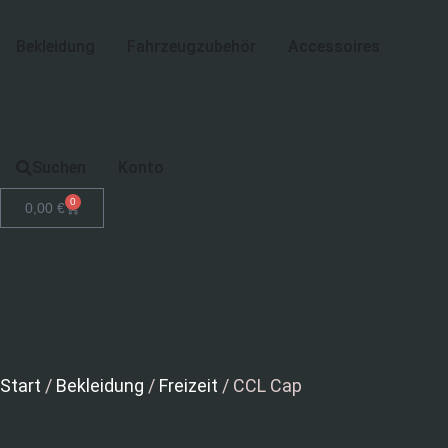
Bekleidung
Fahrzeugzubehör
Accessoires
Suchen
Konto
0
0,00
€
Start
/
Bekleidung
/
Freizeit
/ CCL Cap